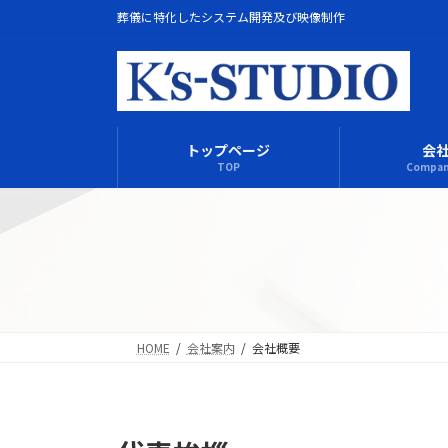
コ
ナ
葬儀に特化したシステム開発及び映像制作
ン
ビ
テ
ゲ
ン
ー
ツ
シ
へ
ョ
トップページ
会
ス
ン
TOP
Company
キ
に
ッ
移
プ
動
HOME
会社案内
会社概要